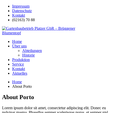
Impressum
Datenschutz
Kontakt
(02163) 70 88
Home
Über uns
Abteilungen
Historie
Produktion
Service
Kontakt
Aktuelles
Home
About Porto
About Porto
Lorem ipsum dolor sit amet, consectetur adipiscing elit. Donec eu
pulvinar magna. Phasellus semper scelerisque purus, et semper nisl